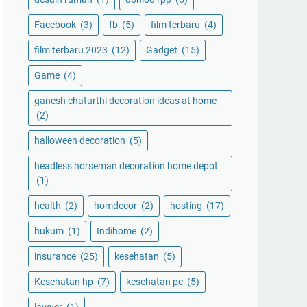
Facebook
(3)
fb
(5)
film terbaru
(4)
film terbaru 2023
(12)
Gadget
(15)
Game
(4)
ganesh chaturthi decoration ideas at home
(2)
halloween decoration
(5)
headless horseman decoration home depot
(1)
health
(2)
homdecor
(2)
hosting
(17)
hukum
(1)
Indihome
(2)
insurance
(25)
kesehatan
(5)
Kesehatan hp
(7)
kesehatan pc
(5)