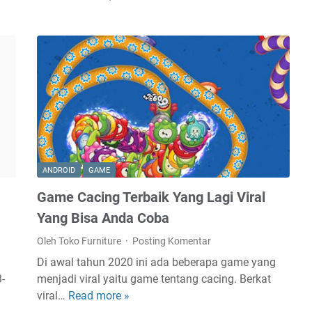
D
a
f
t
a
r
H
P
P
a
ANDROID
GAME
l
Game Cacing Terbaik Yang Lagi Viral
i
n
Yang Bisa Anda Coba
g
Oleh Toko Furniture
Posting Komentar
M
Di awal tahun 2020 ini ada beberapa game yang
a
-
menjadi viral yaitu game tentang cacing. Berkat
h
viral…
Read more »
G
a