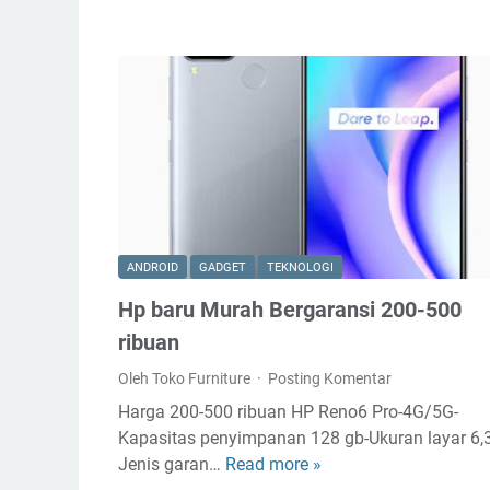
H
P
P
a
l
i
n
g
M
a
ANDROID
GADGET
TEKNOLOGI
h
Hp baru Murah Bergaransi 200-500
a
l
ribuan
d
Oleh Toko Furniture
Posting Komentar
i
Harga 200-500 ribuan HP Reno6 Pro-4G/5G-
I
Kapasitas penyimpanan 128 gb-Ukuran layar 6,3
n
Jenis garan…
Read more »
H
d