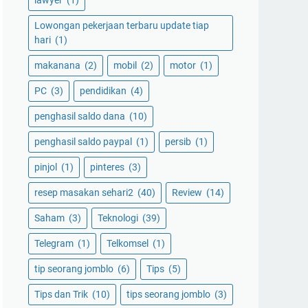
lawyer
(1)
Lowongan pekerjaan terbaru update tiap
hari
(1)
makanana
(2)
mobil
(2)
motor
(1)
PC
(3)
pendidikan
(4)
penghasil saldo dana
(10)
penghasil saldo paypal
(1)
persib
(1)
pinjol
(1)
pinteres
(3)
resep masakan sehari2
(40)
Review
(14)
Saham
(3)
Teknologi
(39)
Telegram
(1)
Telkomsel
(1)
tip seorang jomblo
(6)
Tips
(5)
Tips dan Trik
(10)
tips seorang jomblo
(3)