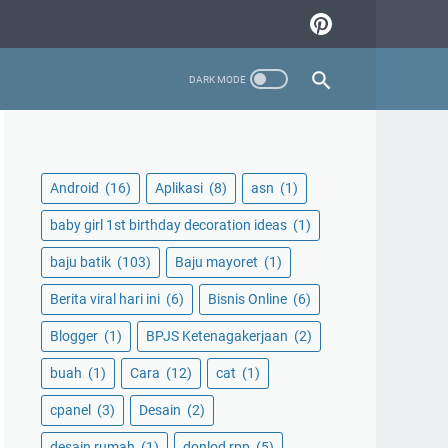
Android
(16)
Aplikasi
(8)
asn
(1)
baby girl 1st birthday decoration ideas
(1)
baju batik
(103)
Baju mayoret
(1)
Berita viral hari ini
(6)
Bisnis Online
(6)
Blogger
(1)
BPJS Ketenagakerjaan
(2)
buah
(1)
Cara
(12)
cat
(1)
cpanel
(3)
Desain
(2)
desain rumah
(1)
donlod rpp
(5)