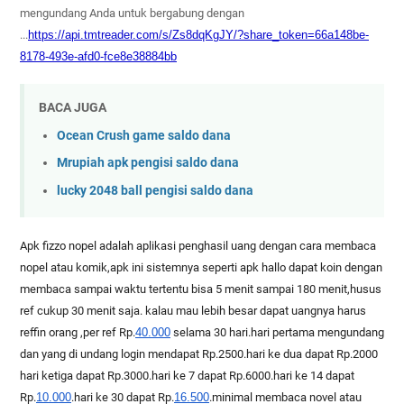
mengundang Anda untuk bergabung dengan
...
https://api.tmtreader.com/
s/Zs8dqKgJY/?share_token=
66a148be-
8178-493e-afd0-
fce8e38884bb
BACA JUGA
Ocean Crush game saldo dana
Mrupiah apk pengisi saldo dana
lucky 2048 ball pengisi saldo dana
Apk fizzo nopel adalah aplikasi penghasil uang dengan cara membaca
nopel atau komik,apk ini sistemnya seperti apk hallo dapat koin dengan
membaca sampai waktu tertentu bisa 5 menit sampai 180 menit,husus
ref cukup 30 menit saja. kalau mau lebih besar dapat uangnya harus
reffin orang ,per ref Rp.
40.000
selama 30 hari.hari pertama mengundang
dan yang di undang login mendapat Rp.2500.hari ke dua dapat Rp.2000
hari ketiga dapat Rp.3000.hari ke 7 dapat Rp.6000.hari ke 14 dapat
Rp.
10.000
.hari ke 30 dapat Rp.
16.500
.minimal membaca novel atau