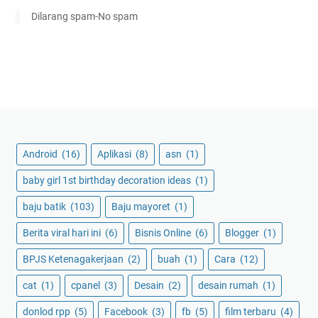
Dilarang spam-No spam
Android
(16)
Aplikasi
(8)
asn
(1)
baby girl 1st birthday decoration ideas
(1)
baju batik
(103)
Baju mayoret
(1)
Berita viral hari ini
(6)
Bisnis Online
(6)
Blogger
(1)
BPJS Ketenagakerjaan
(2)
buah
(1)
Cara
(12)
cat
(1)
cpanel
(3)
Desain
(2)
desain rumah
(1)
donlod rpp
(5)
Facebook
(3)
fb
(5)
film terbaru
(4)