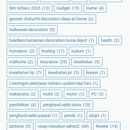
film terbaru 2023
(12)
Gadget
(15)
Game
(4)
ganesh chaturthi decoration ideas at home
(2)
halloween decoration
(5)
headless horseman decoration home depot
(1)
health
(2)
homdecor
(2)
hosting
(17)
hukum
(1)
Indihome
(2)
insurance
(25)
kesehatan
(5)
Kesehatan hp
(7)
kesehatan pc
(5)
lawyer
(1)
Lowongan pekerjaan terbaru update tiap hari
(1)
makanana
(2)
mobil
(2)
motor
(1)
PC
(3)
pendidikan
(4)
penghasil saldo dana
(10)
penghasil saldo paypal
(1)
persib
(1)
pinjol
(1)
pinteres
(3)
resep masakan sehari2
(40)
Review
(14)